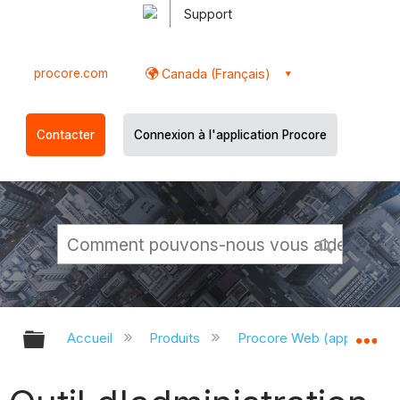
Support
procore.com
Canada (Français)
Contacter
Connexion à l'application Procore
Développer/réduire la hiérarchie g
Dé
Accueil
Produits
Procore Web (app.proco