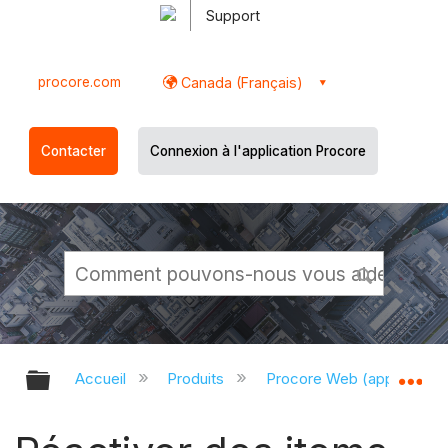
Support
procore.com
Canada (Français)
Contacter
Connexion à l'application Procore
Développer/réduire la hiérarchie g
Dé
Accueil
Produits
Procore Web (app.proco