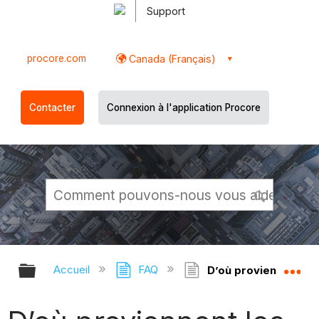
Support
procore.com
Canada (Français)
Contacter
Connexion à l'application Procore
Développer/réduire la hiérarchie g
Dé
Accueil
FAQ
D’où proviennent les 