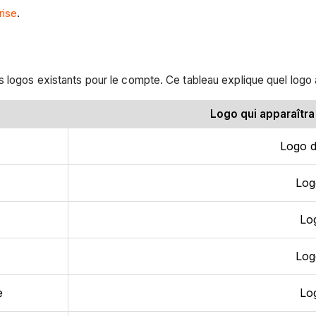
rise
.
 logos existants pour le compte. Ce tableau explique quel logo 
Logo qui apparaîtra
Logo d
Log
Lo
Log
e
Lo