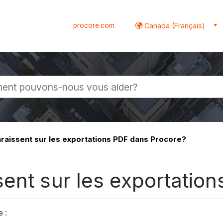
procore.com
Canada (Français)
globale
raissent sur les exportations PDF dans Procore?
sent sur les exportatio
e :