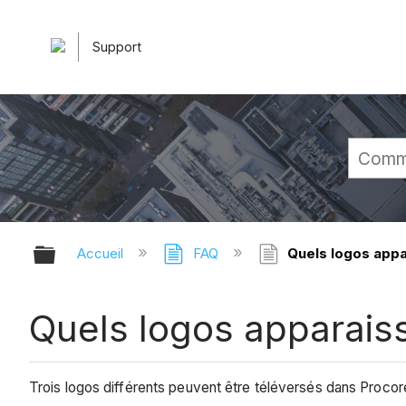
Support
Développer/réduire la hiérarchie 
Accueil
FAQ
Quels logos appa
Quels logos apparais
Trois logos différents peuvent être téléversés dans Procor