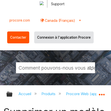
Support
procore.com
Canada (Français)
Contacter
Connexion à l'application Procore
Développer/réduire la hiérarchie g
Dé
Accueil
Produits
Procore Web (app.proco