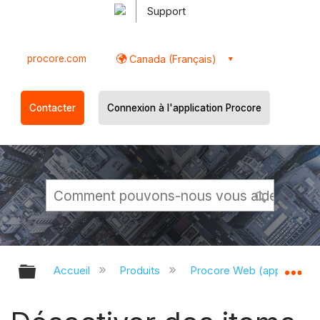
Support
procore.com
Canada (Français)
Contacter
Connexion à l'application Procore
Développer/réduire la hiérarchie g
Dé
Accueil
Produits
Procore Web (app.proco