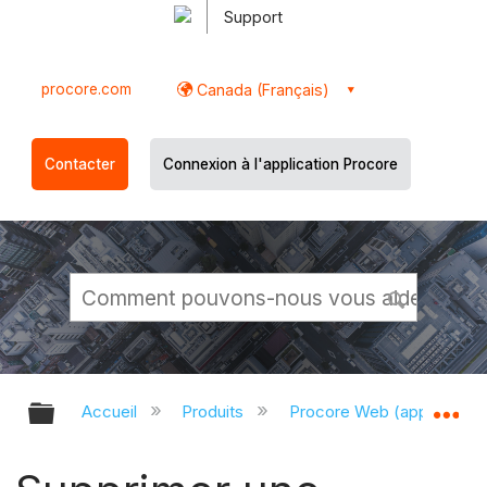
Support
procore.com
Canada (Français)
Contacter
Connexion à l'application Procore
Développer/réduire la hiérarchie g
Dé
Accueil
Produits
Procore Web (app.proco