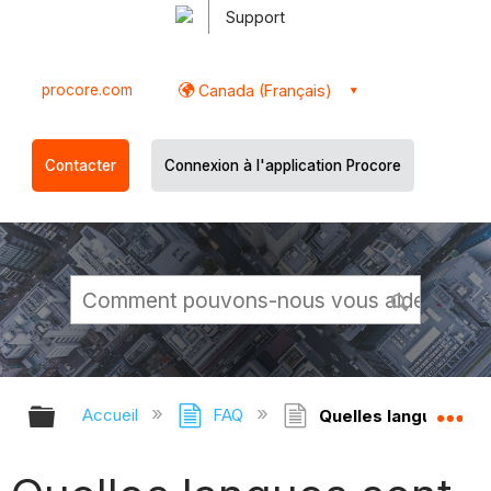
Support
procore.com
Canada (Français)
Contacter
Connexion à l'application Procore
Développer/réduire la hiérarchie g
Dé
Accueil
FAQ
Quelles langues son