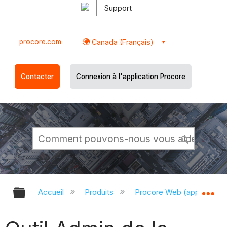
Support
procore.com
Canada (Français)
Contacter
Connexion à l'application Procore
Développer/réduire la hiérarchie g
Dé
Accueil
Produits
Procore Web (app.proco