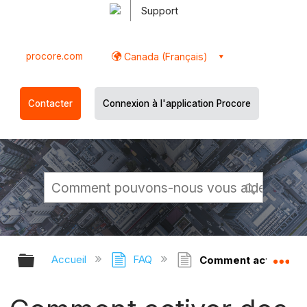
Support
procore.com
Canada (Français)
Contacter
Connexion à l'application Procore
Développer/réduire la hiérarchie g
Dé
Accueil
FAQ
Comment activer des