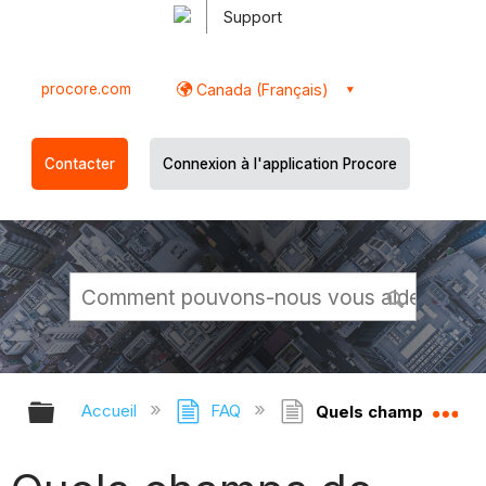
Support
procore.com
Canada (Français)
Contacter
Connexion à l'application Procore
Développer/réduire la hiérarchie g
Dé
Accueil
FAQ
Quels champs de l’o