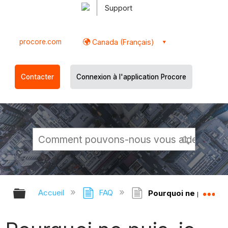
Support
procore.com
Canada (Français)
Contacter
Connexion à l'application Procore
Développer/réduire la hiérarchie g
Dé
Accueil
FAQ
Pourquoi ne puis-je 