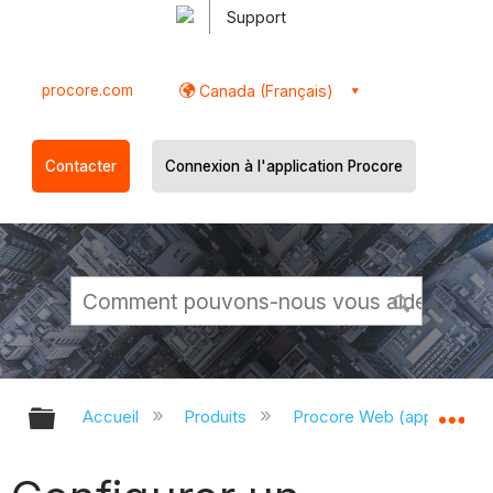
Support
procore.com
Canada (Français)
Contacter
Connexion à l'application Procore
Développer/réduire la hiérarchie g
Dé
Accueil
Produits
Procore Web (app.proco