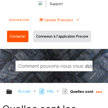
Support
procore.com
Canada (Français)
Contacter
Connexion à l'application Procore
Développer/réduire la hiérarchie g
Dé
Accueil
FAQ
Quelles sont les co