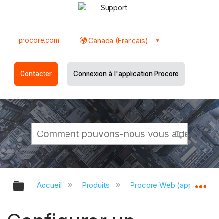
Support
procore.com
Canada (Français)
Contacter
Connexion à l'application Procore
Développer/réduire la hiérarchie g
Dé
Accueil
Produits
Procore Web (app.proco