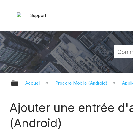
Support
Développer/réduire la hiérarchie 
Accueil
Procore Mobile (Android)
Appli
Ajouter une entrée d'
(Android)