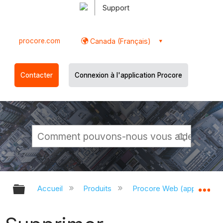
Support
procore.com
Canada (Français)
Contacter
Connexion à l'application Procore
Développer/réduire la hiérarchie g
Dé
Accueil
Produits
Procore Web (app.proco