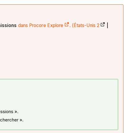
missions
dans Procore Explore
. (
États-Unis 2
|
ssions ».
echercher ».