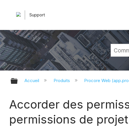
Support
Développer/réduire la hiérarchie 
Accueil
Produits
Procore Web (app.pr
Accorder des permiss
permissions de projet