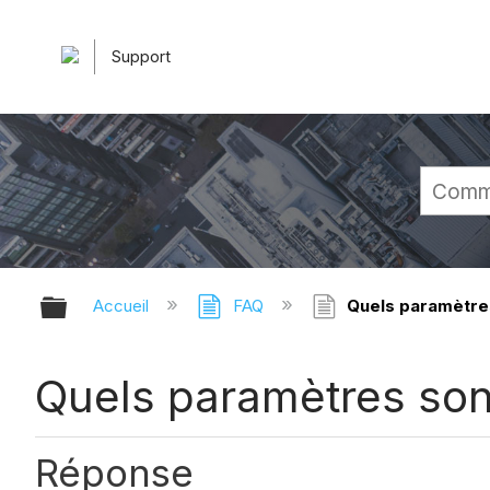
Support
Développer/réduire la hiérarchie 
Accueil
FAQ
Quels paramètres
Quels paramètres son
Réponse