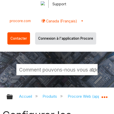
Support
procore.com
Canada (Français)
Contacter
Connexion à l'application Procore
Développer/réduire la hiérarchie g
Dé
Accueil
Produits
Procore Web (app.proco