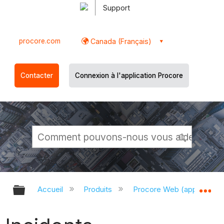
Support
procore.com
Canada (Français)
Contacter
Connexion à l'application Procore
Développer/réduire la hiérarchie g
Dé
Accueil
Produits
Procore Web (app.proco