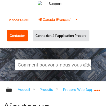
Support
procore.com
Canada (Français)
Contacter
Connexion à l'application Procore
Développer/réduire la hiérarchie g
Dé
Accueil
Produits
Procore Web (app.proco