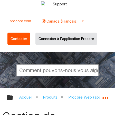
Support
procore.com
Canada (Français)
Contacter
Connexion à l'application Procore
Développer/réduire la hiérarchie g
Dé
Accueil
Produits
Procore Web (app.proco