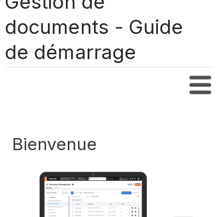
Gestion de
documents - Guide
de démarrage
Tabl
Bienvenue