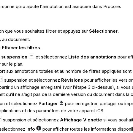
ersonne qui a ajouté l'annotation est associée dans Procore.
n que vous souhaitez filtrer et appuyez sur
Sélectionner
.
res au document.
r
Effacer les filtres
.
e
suspension
et sélectionnez
Liste des annotations
pour aff
sur le plan.
rt aux annotations totales et au nombre de filtres appliqués sont
suspension et sélectionnez
Révisions
pour afficher les versi
artir d’un affichage enregistré (voir l’étape 3 ci-dessus), si vo
t qu’il ne s’agit pas de la dernière version du document dans la
on et sélectionnez
Partager
pour enregistrer, partager ou imp
plications et des paramètres de votre appareil iOS.
suspension et sélectionnez
Affichage Vignette
si vous souhai
 sélectionnez
Info
pour afficher toutes les informations dispon