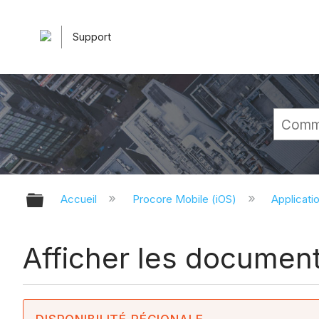
Support
Développer/réduire la hiérarchie 
Accueil
Procore Mobile (iOS)
Applicati
Afficher les document