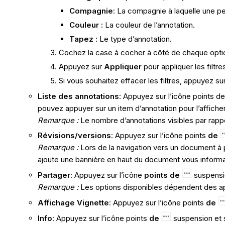
Compagnie
: La compagnie à laquelle une p
Couleur :
La couleur de l’annotation.
Tapez :
Le type d’annotation.
Cochez la case à cocher à côté de chaque optio
Appuyez sur
Appliquer
pour appliquer les filt
Si vous souhaitez effacer les filtres, appuyez su
Liste des annotations
:
Appuyez sur l’icône points d
pouvez appuyer sur un item d’annotation pour l’afficher 
Remarque :
Le nombre d’annotations visibles par rappo
Révisions/versions
: Appuyez sur l’icône points
de
Remarque :
Lors de la navigation vers un document à p
ajoute une bannière en haut du document vous informan
Partager
: Appuyez sur l’icône
points de
suspensi
Remarque :
Les options disponibles dépendent des ap
Affichage Vignette
: Appuyez sur l’icône points
de
Info
: Appuyez sur l’icône points
de
suspension et