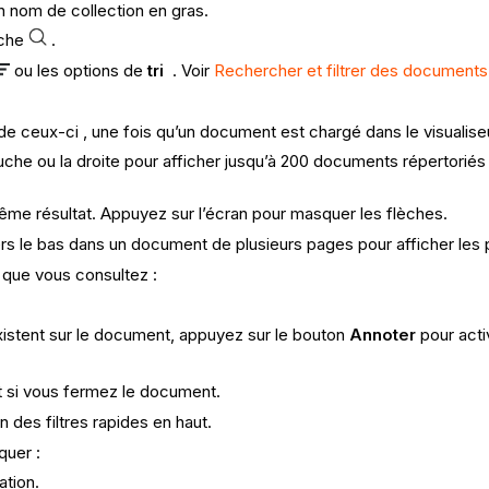
n nom de collection en gras.
rche
.
ou les options de
tri
. Voir
Rechercher et filtrer des documents 
 de ceux-ci
, une fois qu’un document est chargé dans le visualiseu
auche ou la droite pour afficher jusqu’à 200 documents répertor
même résultat. Appuyez sur l’écran pour masquer les flèches.
 vers le bas dans un document de plusieurs pages pour afficher le
r que vous consultez :
xistent sur le document, appuyez sur le bouton
Annoter
pour acti
t si vous fermez le document.
n des filtres rapides en haut.
quer :
tation.