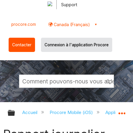
Support
procore.com
Canada (Français)
Contacter
Connexion à l'application Procore
Développer/réduire la hiérarchie g
Dé
Accueil
Procore Mobile (iOS)
Application P