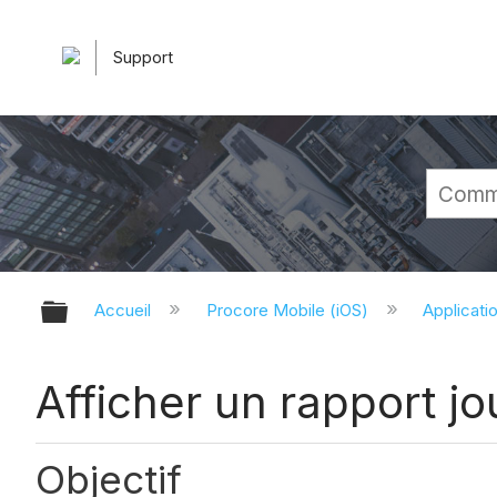
Support
Développer/réduire la hiérarchie 
Accueil
Procore Mobile (iOS)
Applicati
Afficher un rapport jo
Objectif