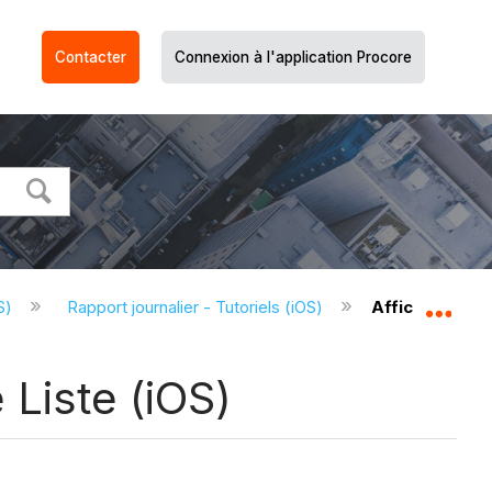
Contacter
Connexion à l'application Procore
OS)
Rapport journalier - Tutoriels (iOS)
Afficher un ra
Dév
 Liste (iOS)