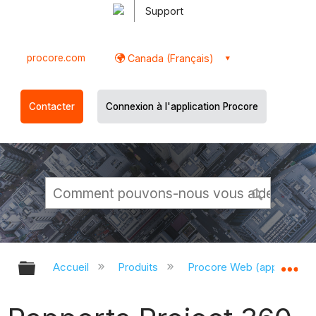
Support
procore.com
Canada (Français)
Contacter
Connexion à l'application Procore
Développer/réduire la hiérarchie g
Dé
Accueil
Produits
Procore Web (app.proco