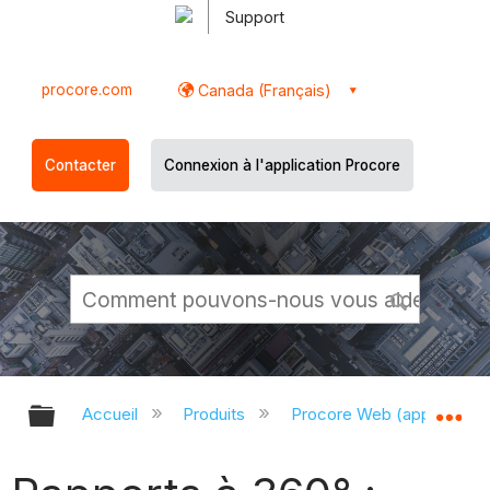
Support
procore.com
Canada (Français)
Contacter
Connexion à l'application Procore
Développer/réduire la hiérarchie g
Dé
Accueil
Produits
Procore Web (app.proco