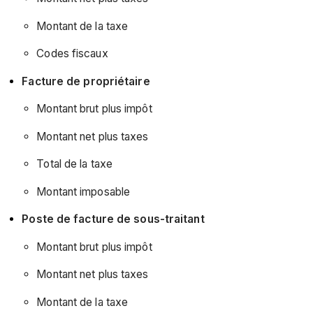
données
de
Montant de la taxe
décembre
(16/12/2025)
Codes fiscaux
Rapport
Facture de propriétaire
360
:
Montant brut plus impôt
Publication
Montant net plus taxes
des
données
Total de la taxe
de
NOVEMber
Montant imposable
(18/11/2025)
Poste de facture de sous-traitant
Rapports
360°
Montant brut plus impôt
:
Montant net plus taxes
Publication
des
Montant de la taxe
données