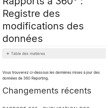
Rapports à 360° :
Registre des
modifications des
données
Table des matières
Changements
récents
Vous trouverez ci-dessous les dernières mises à jour des
Rapport
données de 360 Reporting.
360
:
Changements récents
Publication
des
données