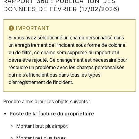
RAPPORT 360 : PUBLICATION DES
de
DONNÉES DE FÉVRIER (17/02/2026)
février
(17/02/2026)
Important
IMPORTANT
Rapport
Si vous avez sélectionné un champ personnalisé dans
360
un enregistrement de l’incident sous forme de colonne
:
ou de filtre, ce champ sera supprimé du rapport et il
Publication
devra être rajouté. Ce changement est nécessaire pour
des
résoudre un problème avec les champs personnalisés
données
qui ne s’affichaient pas dans tous les types
de
d’enregistrement de l’incident.
janvier
(20/01/2026)
Procore a mis à jour les objets suivants :
Rapport
360
Poste de la facture du propriétaire
:
Publication
Montant brut plus impôt
des
Montant net plus taxes