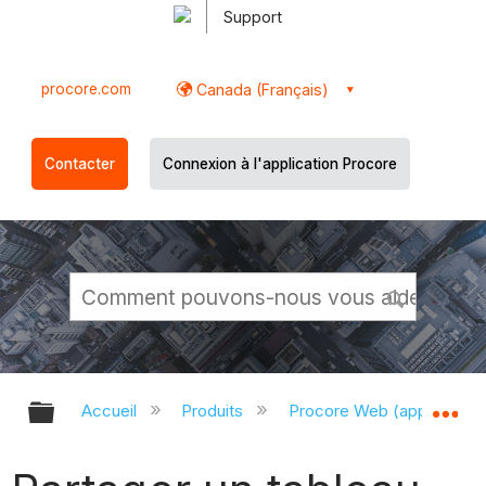
Support
procore.com
Canada (Français)
Contacter
Connexion à l'application Procore
Développer/réduire la hiérarchie g
Dé
Accueil
Produits
Procore Web (app.proco