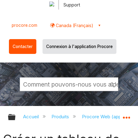
Support
procore.com
Canada (Français)
Contacter
Connexion à l'application Procore
Développer/réduire la hiérarchie g
Dé
Accueil
Produits
Procore Web (app.proco