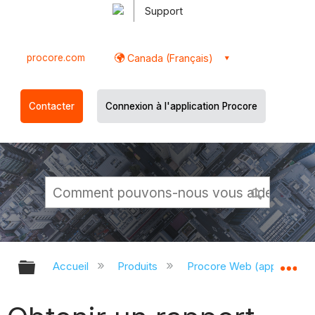
Support
procore.com
Canada (Français)
Contacter
Connexion à l'application Procore
Développer/réduire la hiérarchie g
Dé
Accueil
Produits
Procore Web (app.proco