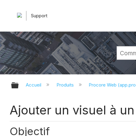
Support
Développer/réduire la hiérarchie 
Accueil
Produits
Procore Web (app.pr
Ajouter un visuel à un
Objectif