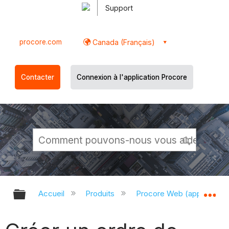
Support
procore.com
Canada (Français)
Contacter
Connexion à l'application Procore
Développer/réduire la hiérarchie g
Dé
Accueil
Produits
Procore Web (app.proco