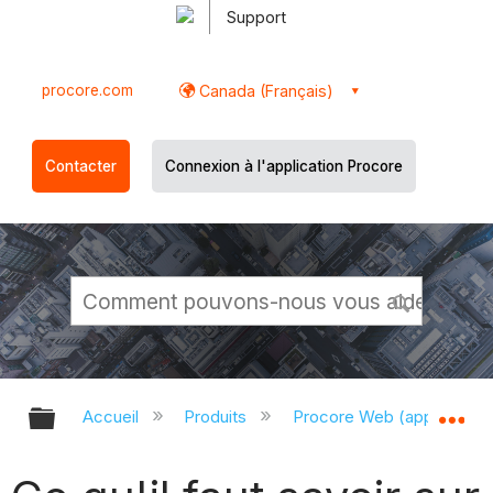
Support
procore.com
Canada (Français)
Contacter
Connexion à l'application Procore
Développer/réduire la hiérarchie g
Dé
Accueil
Produits
Procore Web (app.proco