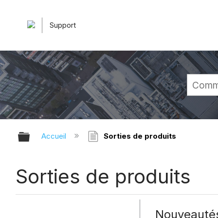
Support
Développer/réduire la hiérarchie 
Accueil
Sorties de produits
Sorties de produits
Nouveautés