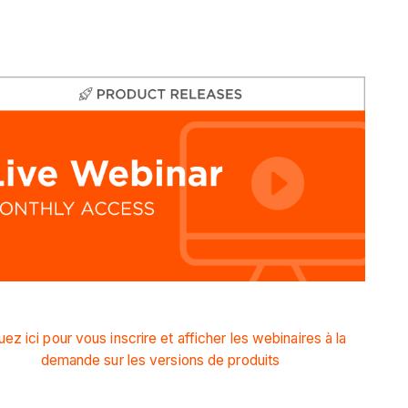
uez ici pour vous inscrire et afficher les webinaires à la
demande sur les versions de produits