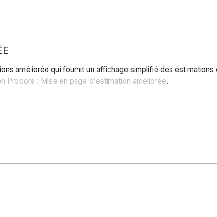
ÉE
ons améliorée qui fournit un affichage simplifié des estimations 
on Procore : Mise en page d'estimation améliorée
.