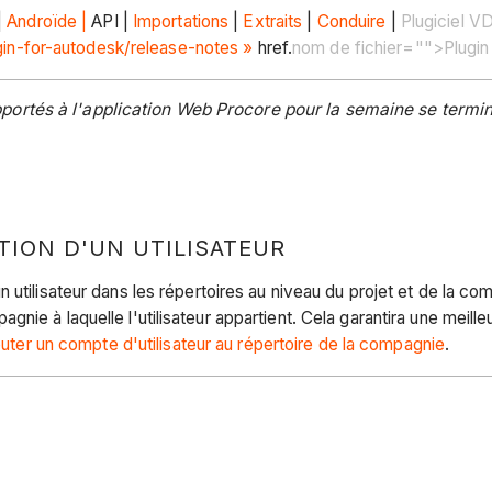
|
Androïde |
API |
Importations
|
Extraits
|
Conduire
|
Plugiciel V
in-for-autodesk/release-notes »
href.
nom de fichier="">Plugin
ortés à l'application Web Procore pour la semaine se termin
ION D'UN UTILISATEUR
utilisateur dans les répertoires au niveau du projet et de la com
ie à laquelle l'utilisateur appartient. Cela garantira une meill
uter un compte d'utilisateur au répertoire de la compagnie
.