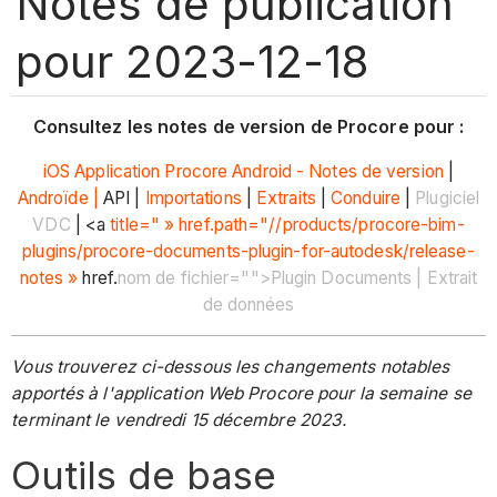
Notes de publication
pour 2023-12-18
Consultez les notes de version de Procore pour :
iOS
Application Procore Android - Notes de version
|
Androïde |
API |
Importations
|
Extraits
|
Conduire
|
Plugiciel
VDC
| <a
title=" » href.path="//products/procore-bim-
plugins/procore-documents-plugin-for-autodesk/release-
notes »
href.
nom de fichier="">Plugin Documents | Extrait
de données
Vous trouverez ci-dessous les changements notables
apportés à l'application Web Procore pour la semaine se
terminant le vendredi 15 décembre 2023.
Outils de base