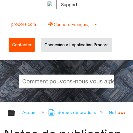
Support
procore.com
Canada (Français)
Contacter
Connexion à l'application Procore
Développer/réduire la hiérarchie g
Dé
Accueil
Sorties de produits
Notes de pu