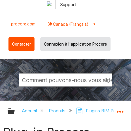
Support
procore.com
Canada (Français)
Contacter
Connexion à l'application Procore
Développer/réduire la hiérarchie g
Dé
Accueil
Produits
Plugins BIM Procore