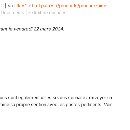
DC
| <a
title=" » href.path="//products/procore-bim-
 Documents | Extrait de données
ant le vendredi 22 mars 2024.
ions sont également utiles si vous souhaitez envoyer un
mme sa propre section avec les postes pertinents. Voir