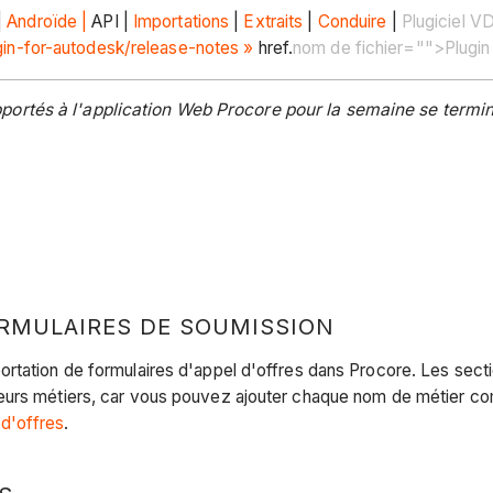
|
Androïde |
API |
Importations
|
Extraits
|
Conduire
|
Plugiciel V
in-for-autodesk/release-notes »
href.
nom de fichier="">Plugin
ortés à l'application Web Procore pour la semaine se termin
ORMULAIRES DE SOUMISSION
rtation de formulaires d'appel d'offres dans Procore. Les sect
eurs métiers, car vous pouvez ajouter chaque nom de métier co
 d'offres
.