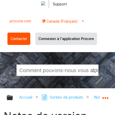
Support
procore.com
Canada (Français)
Contacter
Connexion à l'application Procore
Développer/réduire la hiérarchie g
Dé
Accueil
Sorties de produits
Notes de pu