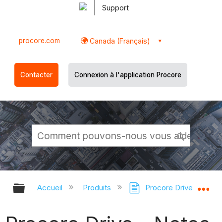
Support
procore.com
Canada (Français)
Contacter
Connexion à l'application Procore
Développer/réduire la hiérarchie g
Dé
Accueil
Produits
Procore Drive