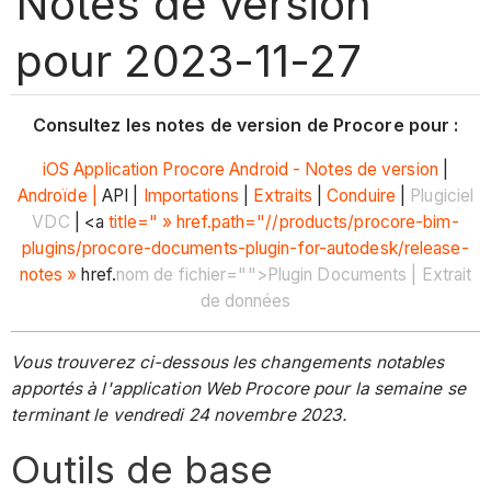
Notes de version
pour 2023-11-27
Consultez les notes de version de Procore pour :
iOS
Application Procore Android - Notes de version
|
Androïde |
API |
Importations
|
Extraits
|
Conduire
|
Plugiciel
VDC
| <a
title=" » href.path="//products/procore-bim-
plugins/procore-documents-plugin-for-autodesk/release-
notes »
href.
nom de fichier="">Plugin Documents | Extrait
de données
Vous trouverez ci-dessous les changements notables
apportés à l'application Web Procore pour la semaine se
terminant le vendredi 24 novembre 2023.
Outils de base