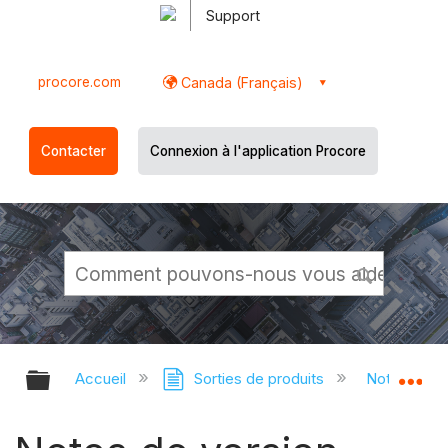
Support
procore.com
Canada (Français)
Contacter
Connexion à l'application Procore
Développer/réduire la hiérarchie g
Dé
Accueil
Sorties de produits
Notes de pu