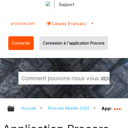
Support
procore.com
Canada (Français)
Contacter
Connexion à l'application Procore
Développer/réduire la hiérarchie g
Dé
Accueil
Procore Mobile (iOS)
Application