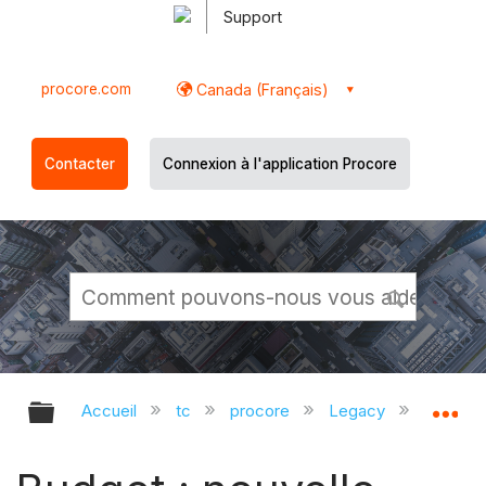
Support
procore.com
Canada (Français)
Contacter
Connexion à l'application Procore
Développer/réduire la hiérarchie g
Dé
Accueil
tc
procore
Legacy
Release