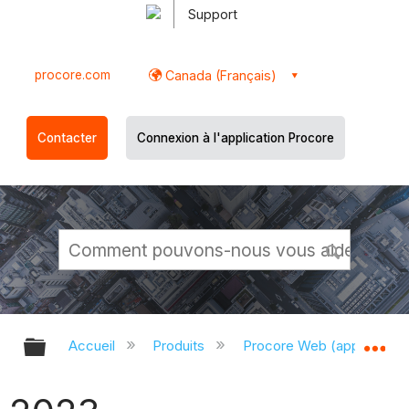
Support
procore.com
Canada (Français)
Contacter
Connexion à l'application Procore
Développer/réduire la hiérarchie g
Dé
Accueil
Produits
Procore Web (app.proco