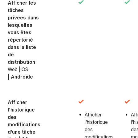
Afficher les
tâches
privées dans
lesquelles
vous êtes
répertorié
dans la liste
de
distribution
Web
|
iOS
|
Androïde
Afficher
l’historique
Afficher
Aff
des
l’historique
l’h
modifications
des
de
d’une tâche
modifications
mod