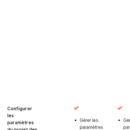
Configurer
les
Gérer les
Gér
paramètres
paramètres
pa
du projet des