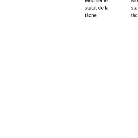
Modifier le
Mod
statut de la
sta
tâche
tâ