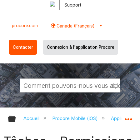
Support
procore.com
Canada (Français)
Contacter
Connexion à l'application Procore
Développer/réduire la hiérarchie g
Dé
Accueil
Procore Mobile (iOS)
Application P