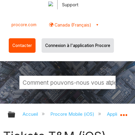
Support
procore.com
Canada (Français)
Contacter
Connexion à l'application Procore
Développer/réduire la hiérarchie g
Dé
Accueil
Procore Mobile (iOS)
Application P