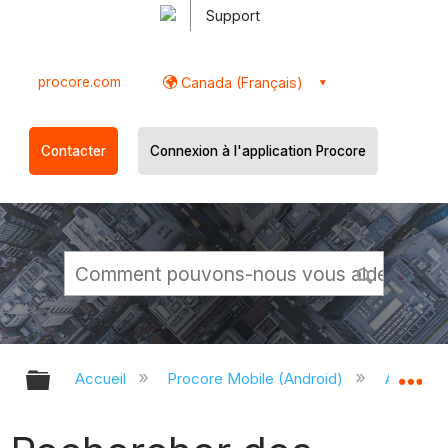
Support
procore.com
Canada (Français)
Contacter
Connexion à l'application Procore
Développer/réduire la hiérarchie g
Dé
Accueil
Procore Mobile (Android)
Applicati