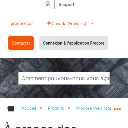
Support
procore.com
Canada (Français)
Contacter
Connexion à l'application Procore
Développer/réduire la hiérarchie g
Dé
Accueil
Produits
Procore Web (app.proco