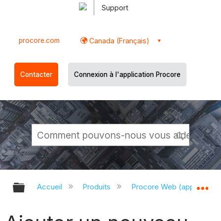
Support
procore.com
Canada (Français)
Contacter
Connexion à l'application Procore
Développer/réduire la hiérarchie g
Dé
Accueil
Produits
Procore Web (app.proco